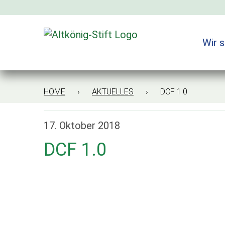
Zum
Inhalt
springen
Wir s
HOME
›
AKTUELLES
› DCF 1.0
17. Oktober 2018
DCF 1.0