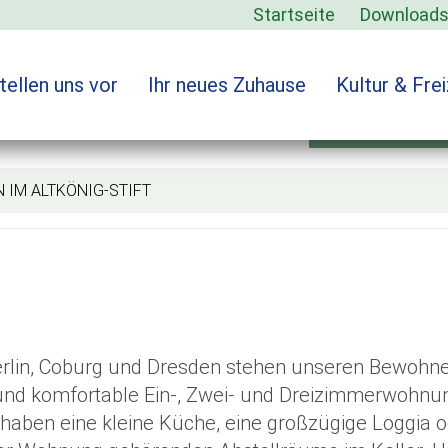
Startseite
Download
tellen uns vor
Ihr neues Zuhause
Kultur & Frei
Wohnen i
 ALTKÖNIG-STIFT
erlin, Coburg und Dresden stehen unseren Bewohn
nd komfortable Ein-, Zwei- und Dreizimmerwohnu
aben eine kleine Küche, eine großzügige Loggia o