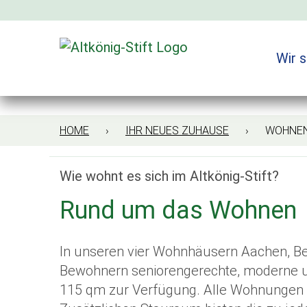
Zum
Inhalt
springen
Wir s
HOME
›
IHR NEUES ZUHAUSE
› WOHNEN IM
Wie wohnt es sich im Altkönig-Stift?
Rund um das Wohnen
In unseren vier Wohnhäusern Aachen, B
Bewohnern seniorengerechte, moderne u
115 qm zur Verfügung. Alle Wohnungen h