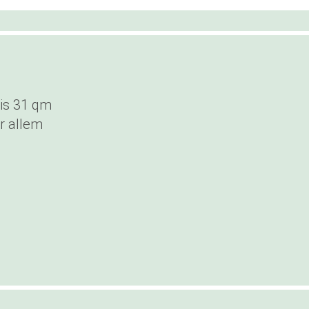
is 31 qm
r allem