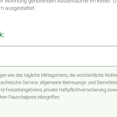
der Wohnung gehörenden Abstellräume im Keller. 
n ausgestattet.
k:
ngen wie das tägliche Mittagsmenü, die wöchentliche Wohnu
chnische Service, allgemeine Betreuungs- und Dienstleis
 und Freizeitangebotes, private Haftpflichtversicherung sow
en Pauschalpreis inbegriffen.