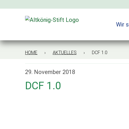
Zum
Inhalt
springen
Wir s
HOME
›
AKTUELLES
› DCF 1.0
29. November 2018
DCF 1.0