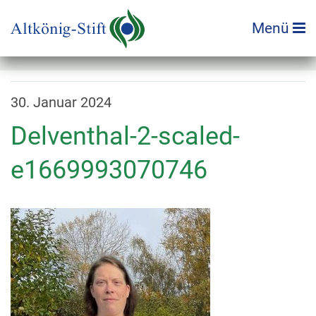
Zum
Inhalt
Menü
springen
30. Januar 2024
Delventhal-2-scaled-
e1669993070746