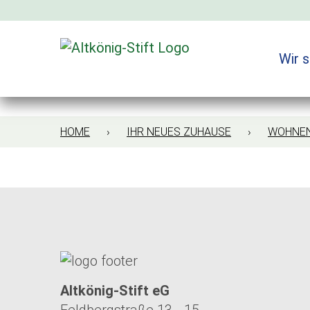
Zum
Inhalt
springen
Wir s
HOME
›
IHR NEUES ZUHAUSE
›
WOHNEN
Altkönig-Stift eG
Feldbergstraße 13 - 15