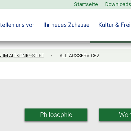
Startseite
Download
tellen uns vor
Ihr neues Zuhause
Kultur & Frei
alltagss
 IM ALTKÖNIG-STIFT
› ALLTAGSSERVICE2
Philosophie
Woh