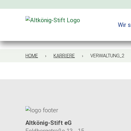
Zum
Inhalt
springen
Wir s
HOME
›
KARRIERE
› VERWALTUNG_2
Altkönig-Stift eG
Feldbergstraße 13 - 15