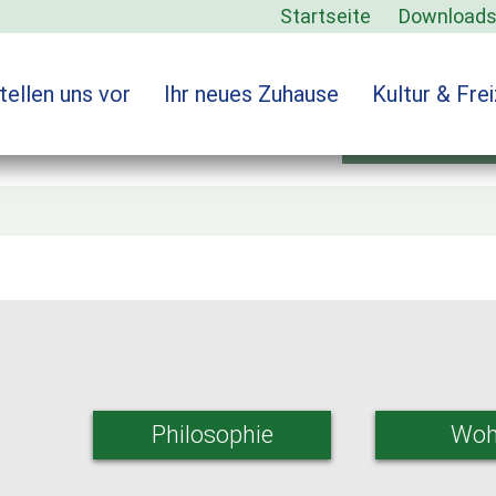
Startseite
Download
tellen uns vor
Ihr neues Zuhause
Kultur & Frei
sl-conte
Philosophie
Woh