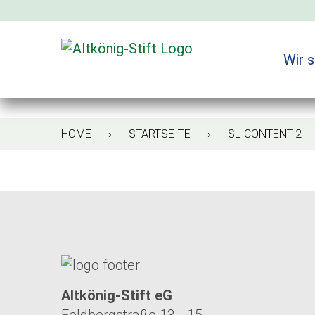
Zum
Inhalt
springen
Wir s
HOME
›
STARTSEITE
› SL-CONTENT-2
Altkönig-Stift eG
Feldbergstraße 13 - 15