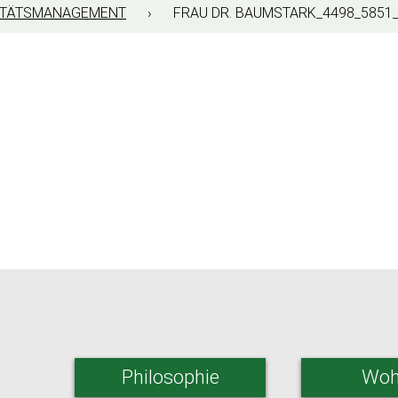
ITÄTSMANAGEMENT
› FRAU DR. BAUMSTARK_4498_5851_
Philosophie
Woh